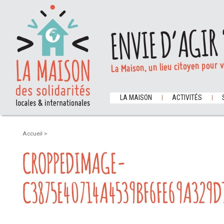
ENVIE D’AGIR 
La Maison, un lieu citoyen pour 
LA MAISON
ACTIVITÉS
Accueil
>
CROPPEDIMAGE-
C3875E40714A4539BF6FE69A329D