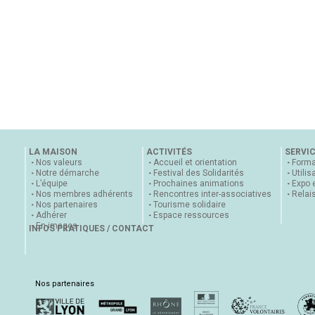
LA MAISON
ACTIVITÉS
SERVI
Nos valeurs
Accueil et orientation
Forma
Notre démarche
Festival des Solidarités
Utilis
L’équipe
Prochaines animations
Expo 
Nos membres adhérents
Rencontres inter-associatives
Relai
Nos partenaires
Tourisme solidaire
Adhérer
Espace ressources
En images
INFOS PRATIQUES / CONTACT
Nos partenaires