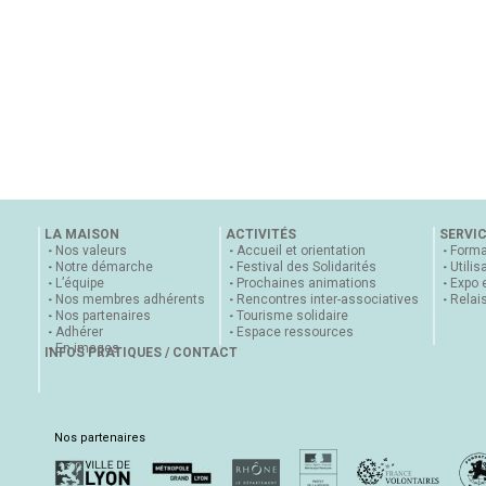
LA MAISON
ACTIVITÉS
SERVI
Nos valeurs
Accueil et orientation
Forma
Notre démarche
Festival des Solidarités
Utilis
L’équipe
Prochaines animations
Expo 
Nos membres adhérents
Rencontres inter-associatives
Relai
Nos partenaires
Tourisme solidaire
Adhérer
Espace ressources
En images
INFOS PRATIQUES / CONTACT
Nos partenaires