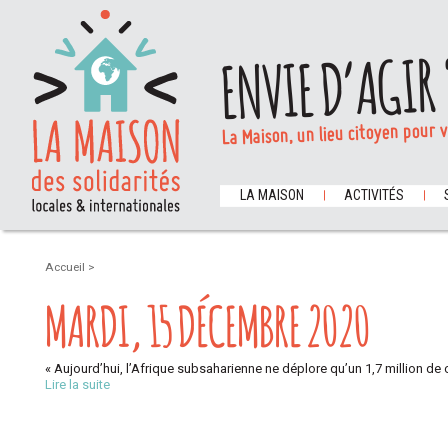
ENVIE D’AGIR 
La Maison, un lieu citoyen pour 
LA MAISON
ACTIVITÉS
Accueil
>
MARDI, 15 DÉCEMBRE 2020
« Aujourd’hui, l’Afrique subsaharienne ne déplore qu’un 1,7 million d
Lire la suite