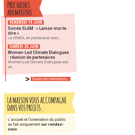
PROCHAINES
ANIMATIONS...
VENDREDI 19 JUIN
Soirée SLAM : « Laisse-moi te
dire »
Le CRADI, en partenariat avec...
SAMEDI 20 JUIN
Women-Led Climate Dialogues
: réunion de partenaires
Women-Led Climate Dialogues est
un...
Toutes nos animations...
LA MAISON VOUS ACCOMPAGNE
DANS VOS PROJETS…
L’accueil et l’orientation du public
se fait uniquement
sur rendez-
vous
.