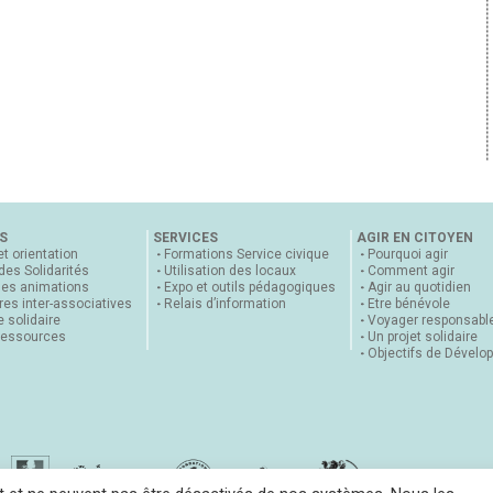
S
SERVICES
AGIR EN CITOYEN
et orientation
Formations Service civique
Pourquoi agir
 des Solidarités
Utilisation des locaux
Comment agir
nes animations
Expo et outils pédagogiques
Agir au quotidien
es inter-associatives
Relais d’information
Etre bénévole
 solidaire
Voyager responsabl
ressources
Un projet solidaire
Objectifs de Dévelo