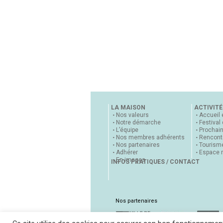
LA MAISON
ACTIVITÉ
Nos valeurs
Accueil 
Notre démarche
Festival
L’équipe
Prochai
Nos membres adhérents
Rencontr
Nos partenaires
Tourisme
Adhérer
Espace 
En images
INFOS PRATIQUES / CONTACT
Nos partenaires