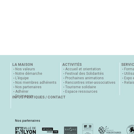
LA MAISON
ACTIVITÉS
SERVI
Nos valeurs
Accueil et orientation
Forma
Notre démarche
Festival des Solidarités
Utilis
L’équipe
Prochaines animations
Expo 
Nos membres adhérents
Rencontres inter-associatives
Relai
Nos partenaires
Tourisme solidaire
Adhérer
Espace ressources
En images
INFOS PRATIQUES / CONTACT
Nos partenaires