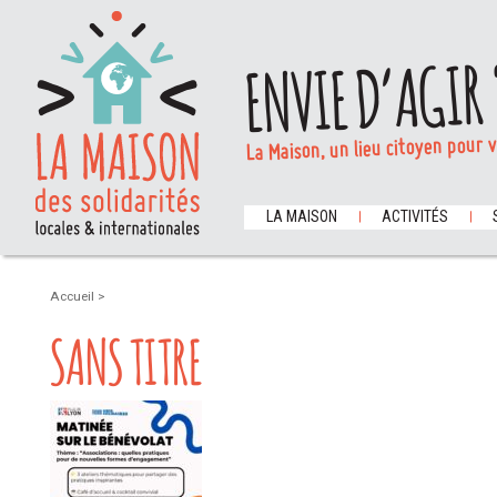
ENVIE D’AGIR 
La Maison, un lieu citoyen pour 
LA MAISON
ACTIVITÉS
Accueil
>
SANS TITRE