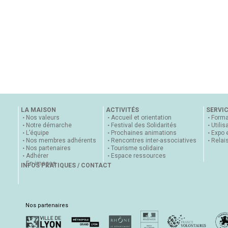
LA MAISON
ACTIVITÉS
SERVI
Nos valeurs
Accueil et orientation
Forma
Notre démarche
Festival des Solidarités
Utilis
L’équipe
Prochaines animations
Expo 
Nos membres adhérents
Rencontres inter-associatives
Relai
Nos partenaires
Tourisme solidaire
Adhérer
Espace ressources
En images
INFOS PRATIQUES / CONTACT
Nos partenaires