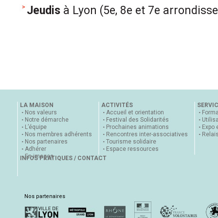
Jeudis
à Lyon (5e, 8e et 7e arrondiss
LA MAISON
ACTIVITÉS
SERVI
Nos valeurs
Accueil et orientation
Forma
Notre démarche
Festival des Solidarités
Utilis
L’équipe
Prochaines animations
Expo 
Nos membres adhérents
Rencontres inter-associatives
Relai
Nos partenaires
Tourisme solidaire
Adhérer
Espace ressources
En images
INFOS PRATIQUES / CONTACT
Nos partenaires