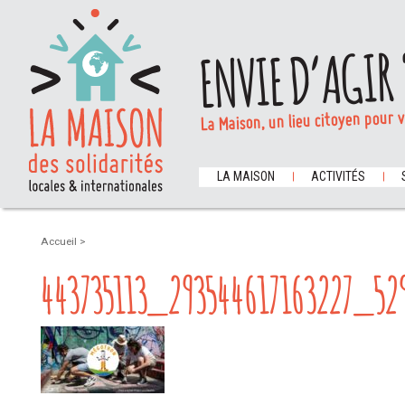
ENVIE D’AGIR 
La Maison, un lieu citoyen pour 
LA MAISON
ACTIVITÉS
Accueil
>
443735113_293544617163227_5