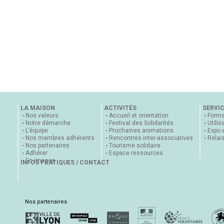
LA MAISON
ACTIVITÉS
SERVI
Nos valeurs
Accueil et orientation
Forma
Notre démarche
Festival des Solidarités
Utilis
L’équipe
Prochaines animations
Expo 
Nos membres adhérents
Rencontres inter-associatives
Relai
Nos partenaires
Tourisme solidaire
Adhérer
Espace ressources
En images
INFOS PRATIQUES / CONTACT
Nos partenaires