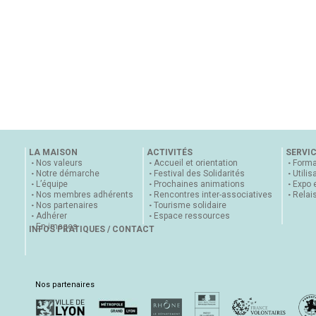
LA MAISON
ACTIVITÉS
SERVI
Nos valeurs
Accueil et orientation
Forma
Notre démarche
Festival des Solidarités
Utilis
L’équipe
Prochaines animations
Expo 
Nos membres adhérents
Rencontres inter-associatives
Relai
Nos partenaires
Tourisme solidaire
Adhérer
Espace ressources
En images
INFOS PRATIQUES / CONTACT
Nos partenaires