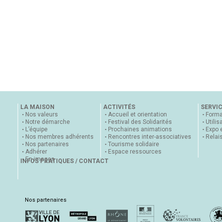
LA MAISON
ACTIVITÉS
SERVI
Nos valeurs
Accueil et orientation
Forma
Notre démarche
Festival des Solidarités
Utilis
L’équipe
Prochaines animations
Expo 
Nos membres adhérents
Rencontres inter-associatives
Relai
Nos partenaires
Tourisme solidaire
Adhérer
Espace ressources
En images
INFOS PRATIQUES / CONTACT
Nos partenaires