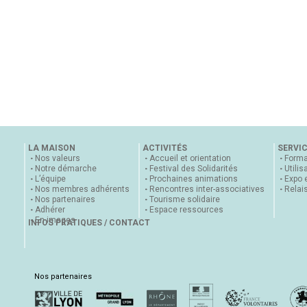
LA MAISON
ACTIVITÉS
SERVI
Nos valeurs
Accueil et orientation
Forma
Notre démarche
Festival des Solidarités
Utilis
L’équipe
Prochaines animations
Expo 
Nos membres adhérents
Rencontres inter-associatives
Relai
Nos partenaires
Tourisme solidaire
Adhérer
Espace ressources
En images
INFOS PRATIQUES / CONTACT
Nos partenaires