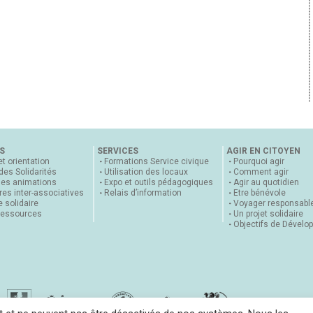
S
SERVICES
AGIR EN CITOYEN
et orientation
Formations Service civique
Pourquoi agir
 des Solidarités
Utilisation des locaux
Comment agir
nes animations
Expo et outils pédagogiques
Agir au quotidien
es inter-associatives
Relais d’information
Etre bénévole
 solidaire
Voyager responsabl
ressources
Un projet solidaire
Objectifs de Dévelo