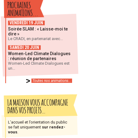
PROCHAINES
ANIMATIONS...
VENDREDI 19 JUIN
Soirée SLAM : « Laisse-moi te
dire »
Le CRADI, en partenariat avec...
SAMEDI 20 JUIN
Women-Led Climate Dialogues
: réunion de partenaires
Women-Led Climate Dialogues est
un...
Toutes nos animations...
LA MAISON VOUS ACCOMPAGNE
DANS VOS PROJETS…
L’accueil et l’orientation du public
se fait uniquement
sur rendez-
vous
.