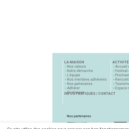
LA MAISON
ACTIVITÉ
Nos valeurs
Accueil 
Notre démarche
Festival
L’équipe
Prochai
Nos membres adhérents
Rencontr
Nos partenaires
Tourisme
Adhérer
Espace 
En images
INFOS PRATIQUES / CONTACT
Nos partenaires