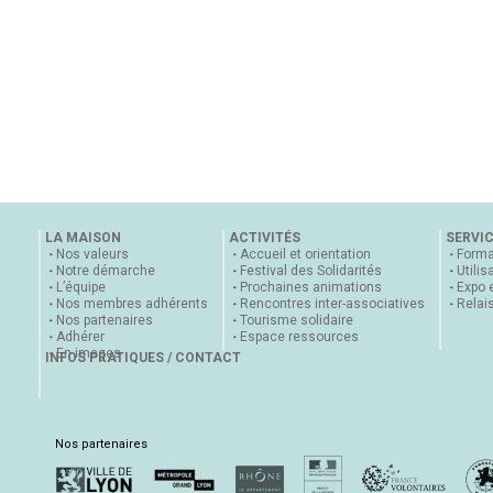
LA MAISON
ACTIVITÉS
SERVI
Nos valeurs
Accueil et orientation
Forma
Notre démarche
Festival des Solidarités
Utilis
L’équipe
Prochaines animations
Expo 
Nos membres adhérents
Rencontres inter-associatives
Relai
Nos partenaires
Tourisme solidaire
Adhérer
Espace ressources
En images
INFOS PRATIQUES / CONTACT
Nos partenaires