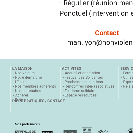
· Régulier (réunion men
Ponctuel (intervention e
Contact
man.lyon@nonviolenc
LA MAISON
ACTIVITÉS
SERVI
Nos valeurs
Accueil et orientation
Forma
Notre démarche
Festival des Solidarités
Utilis
L’équipe
Prochaines animations
Expo 
Nos membres adhérents
Rencontres inter-associatives
Relai
Nos partenaires
Tourisme solidaire
Adhérer
Espace ressources
En images
INFOS PRATIQUES / CONTACT
Nos partenaires