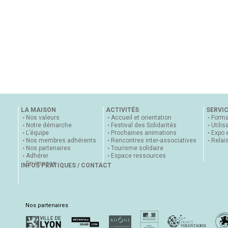
LA MAISON
ACTIVITÉS
SERVI
Nos valeurs
Accueil et orientation
Forma
Notre démarche
Festival des Solidarités
Utilis
L’équipe
Prochaines animations
Expo 
Nos membres adhérents
Rencontres inter-associatives
Relai
Nos partenaires
Tourisme solidaire
Adhérer
Espace ressources
En images
INFOS PRATIQUES / CONTACT
Nos partenaires