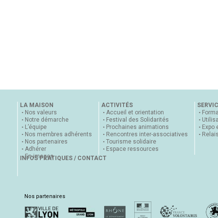
LA MAISON
ACTIVITÉS
SERVI
Nos valeurs
Accueil et orientation
Forma
Notre démarche
Festival des Solidarités
Utilis
L’équipe
Prochaines animations
Expo 
Nos membres adhérents
Rencontres inter-associatives
Relai
Nos partenaires
Tourisme solidaire
Adhérer
Espace ressources
En images
INFOS PRATIQUES / CONTACT
Nos partenaires