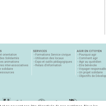
S
SERVICES
AGIR EN CITOYEN
et orientation
Formations Service civique
Pourquoi agir
 des Solidarités
Utilisation des locaux
Comment agir
nes animations
Expo et outils pédagogiques
Agir au quotidien
es inter-associatives
Relais d’information
Etre bénévole
 solidaire
Voyager responsabl
ressources
Un projet solidaire
Objectifs de Dévelo