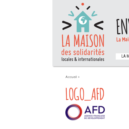
EN
La Mai
LA 
Accueil
>
LOGO_AFD