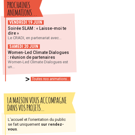
PROCHAINES
ANIMATIONS...
VENDREDI 19 JUIN
Soirée SLAM : « Laisse-moi te
dire »
Le CRADI, en partenariat avec...
SAMEDI 20 JUIN
Women-Led Climate Dialogues
: réunion de partenaires
Women-Led Climate Dialogues est
un...
Toutes nos animations...
LA MAISON VOUS ACCOMPAGNE
DANS VOS PROJETS…
L’accueil et l’orientation du public
se fait uniquement
sur rendez-
vous
.