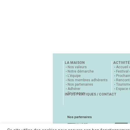
LA MAISON
ACTIVITÉ
Nos valeurs
Accueil 
Notre démarche
Festival
L’équipe
Prochai
Nos membres adhérents
Rencontr
Nos partenaires
Tourisme
Adhérer
Espace 
En images
INFOS PRATIQUES / CONTACT
Nos partenaires