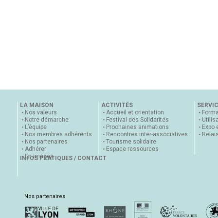
LA MAISON
ACTIVITÉS
SERVI
Nos valeurs
Accueil et orientation
Forma
Notre démarche
Festival des Solidarités
Utilis
L’équipe
Prochaines animations
Expo 
Nos membres adhérents
Rencontres inter-associatives
Relai
Nos partenaires
Tourisme solidaire
Adhérer
Espace ressources
En images
INFOS PRATIQUES / CONTACT
Nos partenaires