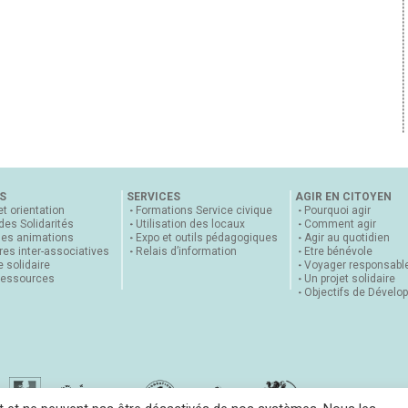
S
SERVICES
AGIR EN CITOYEN
et orientation
Formations Service civique
Pourquoi agir
 des Solidarités
Utilisation des locaux
Comment agir
nes animations
Expo et outils pédagogiques
Agir au quotidien
es inter-associatives
Relais d’information
Etre bénévole
 solidaire
Voyager responsabl
ressources
Un projet solidaire
Objectifs de Dévelo