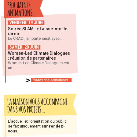
PROCHAINES
ANIMATIONS...
VENDREDI 19 JUIN
Soirée SLAM : « Laisse-moi te
dire »
Le CRADI, en partenariat avec...
SAMEDI 20 JUIN
Women-Led Climate Dialogues
: réunion de partenaires
Women-Led Climate Dialogues est
un...
Toutes nos animations...
LA MAISON VOUS ACCOMPAGNE
DANS VOS PROJETS…
L’accueil et l’orientation du public
se fait uniquement
sur rendez-
vous
.