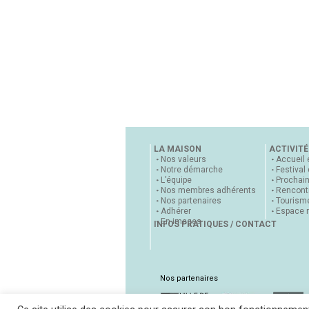
LA MAISON
ACTIVITÉ
Nos valeurs
Accueil 
Notre démarche
Festival
L’équipe
Prochai
Nos membres adhérents
Rencontr
Nos partenaires
Tourisme
Adhérer
Espace 
En images
INFOS PRATIQUES / CONTACT
Nos partenaires