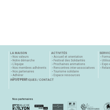
LA MAISON
ACTIVITÉS
SERVI
Nos valeurs
Accueil et orientation
Forma
Notre démarche
Festival des Solidarités
Utilis
L’équipe
Prochaines animations
Expo 
Nos membres adhérents
Rencontres inter-associatives
Relai
Nos partenaires
Tourisme solidaire
Adhérer
Espace ressources
En images
INFOS PRATIQUES / CONTACT
Nos partenaires