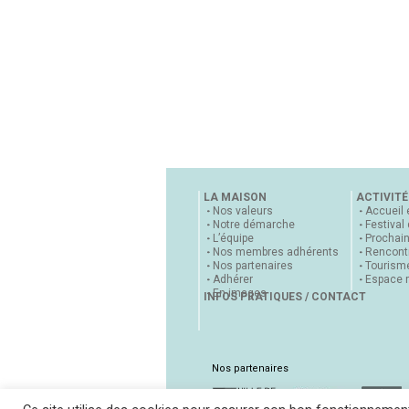
LA MAISON
ACTIVITÉ
Nos valeurs
Accueil 
Notre démarche
Festival
L’équipe
Prochai
Nos membres adhérents
Rencontr
Nos partenaires
Tourisme
Adhérer
Espace 
En images
INFOS PRATIQUES / CONTACT
Nos partenaires