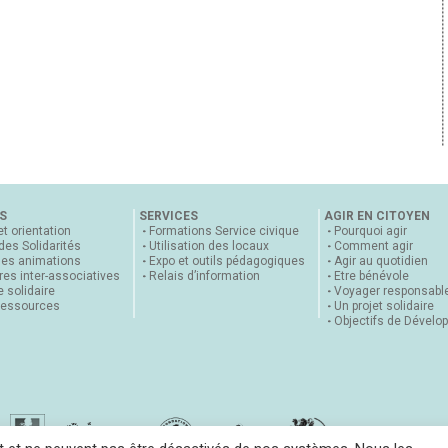
S
SERVICES
AGIR EN CITOYEN
et orientation
Formations Service civique
Pourquoi agir
 des Solidarités
Utilisation des locaux
Comment agir
nes animations
Expo et outils pédagogiques
Agir au quotidien
es inter-associatives
Relais d’information
Etre bénévole
 solidaire
Voyager responsabl
ressources
Un projet solidaire
Objectifs de Dévelo