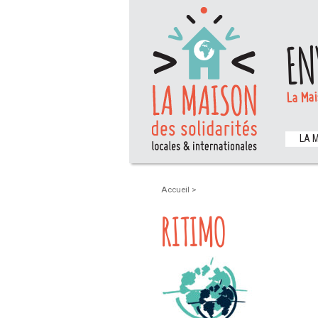
EN
La Mai
LA 
Accueil
>
RITIMO