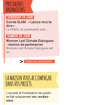
PROCHAINES
ANIMATIONS...
VENDREDI 19 JUIN
Soirée SLAM : « Laisse-moi te
dire »
Le CRADI, en partenariat avec...
SAMEDI 20 JUIN
Women-Led Climate Dialogues
: réunion de partenaires
Women-Led Climate Dialogues est
un...
Toutes nos animations...
LA MAISON VOUS ACCOMPAGNE
DANS VOS PROJETS…
L’accueil et l’orientation du public
se fait uniquement
sur rendez-
vous
.