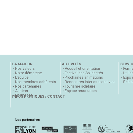
LA MAISON
ACTIVITÉS
SERVI
Nos valeurs
Accueil et orientation
Forma
Notre démarche
Festival des Solidarités
Utilis
L’équipe
Prochaines animations
Expo 
Nos membres adhérents
Rencontres inter-associatives
Relai
Nos partenaires
Tourisme solidaire
Adhérer
Espace ressources
En images
INFOS PRATIQUES / CONTACT
Nos partenaires