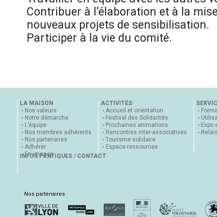
Contribuer à l’élaboration et à la mi
nouveaux projets de sensibilisation.
Participer à la vie du comité.
LA MAISON
ACTIVITÉS
SERVI
Nos valeurs
Accueil et orientation
Forma
Notre démarche
Festival des Solidarités
Utilis
L’équipe
Prochaines animations
Expo 
Nos membres adhérents
Rencontres inter-associatives
Relai
Nos partenaires
Tourisme solidaire
Adhérer
Espace ressources
En images
INFOS PRATIQUES / CONTACT
Nos partenaires