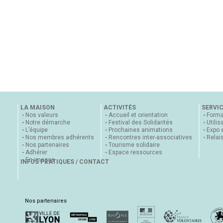
LA MAISON
ACTIVITÉS
SERVI
Nos valeurs
Accueil et orientation
Forma
Notre démarche
Festival des Solidarités
Utilis
L’équipe
Prochaines animations
Expo 
Nos membres adhérents
Rencontres inter-associatives
Relai
Nos partenaires
Tourisme solidaire
Adhérer
Espace ressources
En images
INFOS PRATIQUES / CONTACT
Nos partenaires