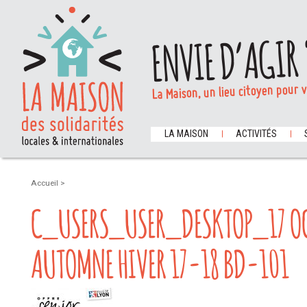
ENVIE D’AGIR 
La Maison, un lieu citoyen pour 
LA MAISON
ACTIVITÉS
Accueil
>
C_USERS_USER_DESKTOP_17 OCT
AUTOMNE HIVER 17-18 BD-101