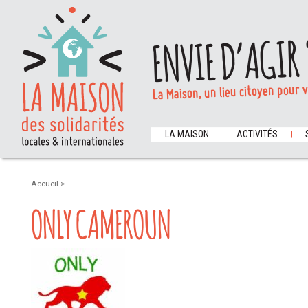
ENVIE D’AGIR 
La Maison, un lieu citoyen pour 
LA MAISON
ACTIVITÉS
Accueil
>
ONLY CAMEROUN