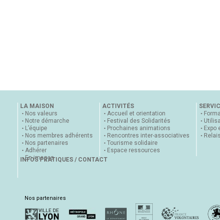
LA MAISON
ACTIVITÉS
SERVI
Nos valeurs
Accueil et orientation
Forma
Notre démarche
Festival des Solidarités
Utilis
L’équipe
Prochaines animations
Expo 
Nos membres adhérents
Rencontres inter-associatives
Relai
Nos partenaires
Tourisme solidaire
Adhérer
Espace ressources
En images
INFOS PRATIQUES / CONTACT
Nos partenaires