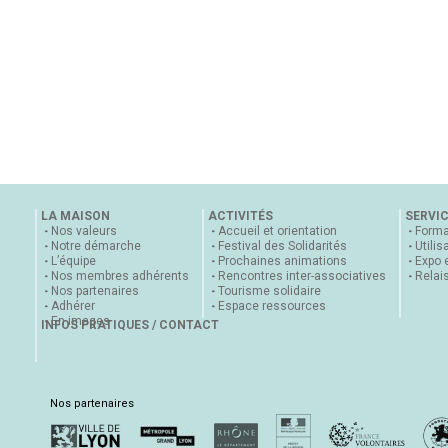
LA MAISON
ACTIVITÉS
SERVI
Nos valeurs
Accueil et orientation
Forma
Notre démarche
Festival des Solidarités
Utilis
L’équipe
Prochaines animations
Expo 
Nos membres adhérents
Rencontres inter-associatives
Relai
Nos partenaires
Tourisme solidaire
Adhérer
Espace ressources
En images
INFOS PRATIQUES / CONTACT
Nos partenaires