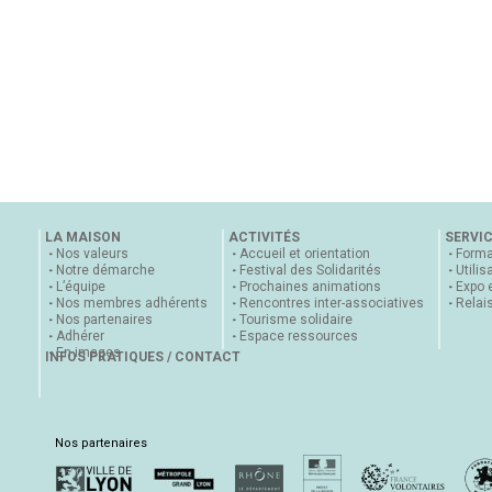
LA MAISON
ACTIVITÉS
SERVI
Nos valeurs
Accueil et orientation
Forma
Notre démarche
Festival des Solidarités
Utilis
L’équipe
Prochaines animations
Expo 
Nos membres adhérents
Rencontres inter-associatives
Relai
Nos partenaires
Tourisme solidaire
Adhérer
Espace ressources
En images
INFOS PRATIQUES / CONTACT
Nos partenaires