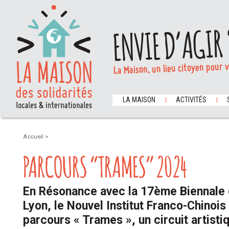
ENVIE D’AGIR 
La Maison, un lieu citoyen pour 
LA MAISON
ACTIVITÉS
Accueil
>
PARCOURS “TRAMES” 2024
En Résonance avec la 17ème Biennale 
Lyon, le Nouvel Institut Franco-Chinoi
parcours « Trames », un circuit artisti