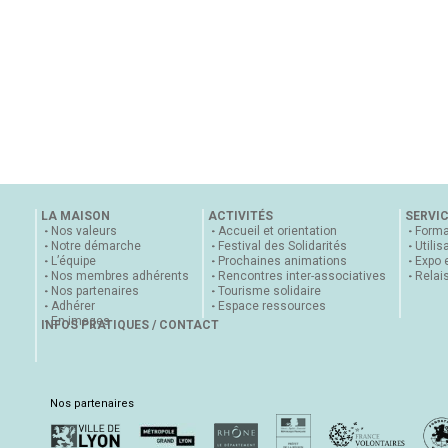
LA MAISON
ACTIVITÉS
SERVI
Nos valeurs
Accueil et orientation
Forma
Notre démarche
Festival des Solidarités
Utilis
L’équipe
Prochaines animations
Expo 
Nos membres adhérents
Rencontres inter-associatives
Relai
Nos partenaires
Tourisme solidaire
Adhérer
Espace ressources
En images
INFOS PRATIQUES / CONTACT
Nos partenaires