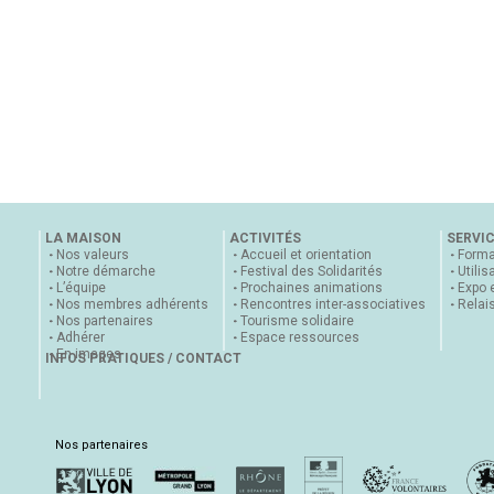
LA MAISON
ACTIVITÉS
SERVI
Nos valeurs
Accueil et orientation
Forma
Notre démarche
Festival des Solidarités
Utilis
L’équipe
Prochaines animations
Expo 
Nos membres adhérents
Rencontres inter-associatives
Relai
Nos partenaires
Tourisme solidaire
Adhérer
Espace ressources
En images
INFOS PRATIQUES / CONTACT
Nos partenaires