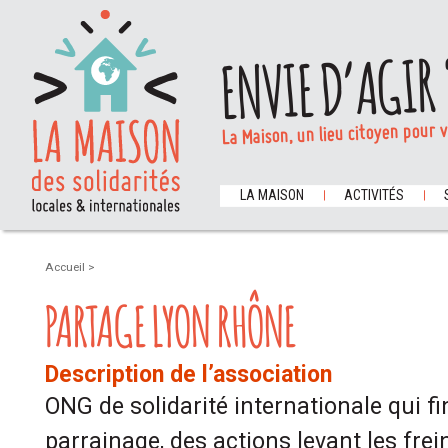
ENVIE D’AGIR 
La Maison, un lieu citoyen pour 
LA MAISON
ACTIVITÉS
Accueil
>
PARTAGE LYON RHÔNE
Description de l’association
ONG de solidarité internationale qui fi
parrainage, des actions levant les fr