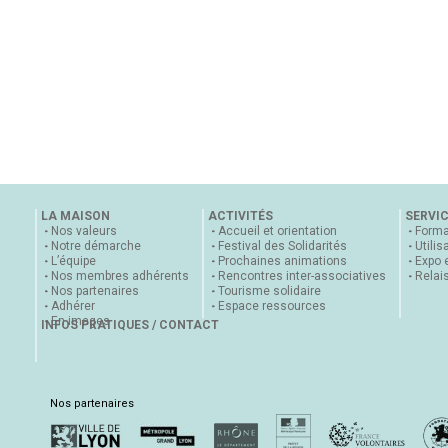
LA MAISON
ACTIVITÉS
SERVI
Nos valeurs
Accueil et orientation
Forma
Notre démarche
Festival des Solidarités
Utilis
L’équipe
Prochaines animations
Expo 
Nos membres adhérents
Rencontres inter-associatives
Relai
Nos partenaires
Tourisme solidaire
Adhérer
Espace ressources
En images
INFOS PRATIQUES / CONTACT
Nos partenaires