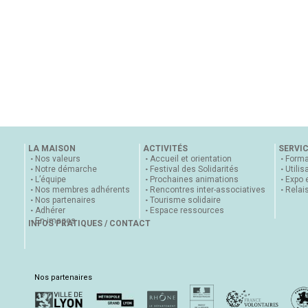
LA MAISON
ACTIVITÉS
SERVI
Nos valeurs
Accueil et orientation
Forma
Notre démarche
Festival des Solidarités
Utilis
L’équipe
Prochaines animations
Expo 
Nos membres adhérents
Rencontres inter-associatives
Relai
Nos partenaires
Tourisme solidaire
Adhérer
Espace ressources
En images
INFOS PRATIQUES / CONTACT
Nos partenaires