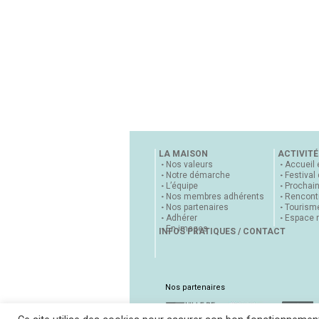
LA MAISON
ACTIVITÉ
Nos valeurs
Accueil 
Notre démarche
Festival
L’équipe
Prochai
Nos membres adhérents
Rencontr
Nos partenaires
Tourisme
Adhérer
Espace 
En images
INFOS PRATIQUES / CONTACT
Nos partenaires