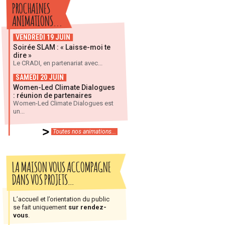
PROCHAINES
ANIMATIONS...
VENDREDI 19 JUIN
Soirée SLAM : « Laisse-moi te
dire »
Le CRADI, en partenariat avec...
SAMEDI 20 JUIN
Women-Led Climate Dialogues
: réunion de partenaires
Women-Led Climate Dialogues est
un...
Toutes nos animations...
LA MAISON VOUS ACCOMPAGNE
DANS VOS PROJETS…
L’accueil et l’orientation du public
se fait uniquement
sur rendez-
vous
.