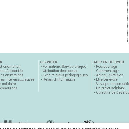
S
SERVICES
AGIR EN CITOYEN
et orientation
Formations Service civique
Pourquoi agir
 des Solidarités
Utilisation des locaux
Comment agir
nes animations
Expo et outils pédagogiques
Agir au quotidien
es inter-associatives
Relais d’information
Etre bénévole
 solidaire
Voyager responsabl
ressources
Un projet solidaire
Objectifs de Dévelo