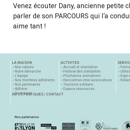
Venez écouter Dany, ancienne petite c
parler de son PARCOURS qui l’a conduit
aime tant !
LA MAISON
ACTIVITÉS
SERVI
Nos valeurs
Accueil et orientation
Forma
Notre démarche
Festival des Solidarités
Utilis
L’équipe
Prochaines animations
Expo 
Nos membres adhérents
Rencontres inter-associatives
Relai
Nos partenaires
Tourisme solidaire
Adhérer
Espace ressources
En images
INFOS PRATIQUES / CONTACT
Nos partenaires