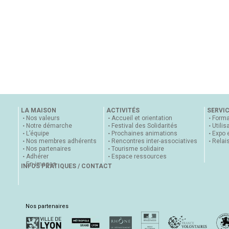
LA MAISON
ACTIVITÉS
SERVI
Nos valeurs
Accueil et orientation
Forma
Notre démarche
Festival des Solidarités
Utilis
L’équipe
Prochaines animations
Expo 
Nos membres adhérents
Rencontres inter-associatives
Relai
Nos partenaires
Tourisme solidaire
Adhérer
Espace ressources
En images
INFOS PRATIQUES / CONTACT
Nos partenaires