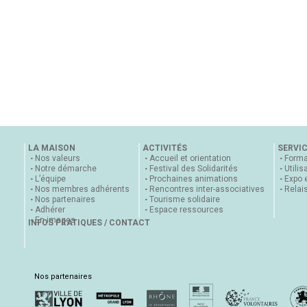
LA MAISON
ACTIVITÉS
SERVI
Nos valeurs
Accueil et orientation
Forma
Notre démarche
Festival des Solidarités
Utilis
L’équipe
Prochaines animations
Expo 
Nos membres adhérents
Rencontres inter-associatives
Relai
Nos partenaires
Tourisme solidaire
Adhérer
Espace ressources
En images
INFOS PRATIQUES / CONTACT
Nos partenaires