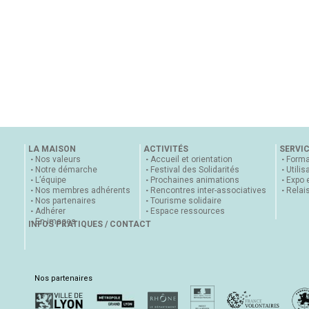
LA MAISON
ACTIVITÉS
SERVI
Nos valeurs
Accueil et orientation
Forma
Notre démarche
Festival des Solidarités
Utilis
L’équipe
Prochaines animations
Expo 
Nos membres adhérents
Rencontres inter-associatives
Relai
Nos partenaires
Tourisme solidaire
Adhérer
Espace ressources
En images
INFOS PRATIQUES / CONTACT
Nos partenaires