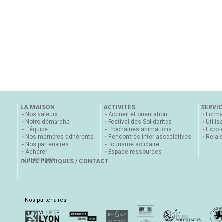
LA MAISON
ACTIVITÉS
SERVI
Nos valeurs
Accueil et orientation
Forma
Notre démarche
Festival des Solidarités
Utilis
L’équipe
Prochaines animations
Expo 
Nos membres adhérents
Rencontres inter-associatives
Relai
Nos partenaires
Tourisme solidaire
Adhérer
Espace ressources
En images
INFOS PRATIQUES / CONTACT
Nos partenaires