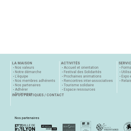
LA MAISON
ACTIVITÉS
SERVI
Nos valeurs
Accueil et orientation
Forma
Notre démarche
Festival des Solidarités
Utilis
L’équipe
Prochaines animations
Expo 
Nos membres adhérents
Rencontres inter-associatives
Relai
Nos partenaires
Tourisme solidaire
Adhérer
Espace ressources
En images
INFOS PRATIQUES / CONTACT
Nos partenaires