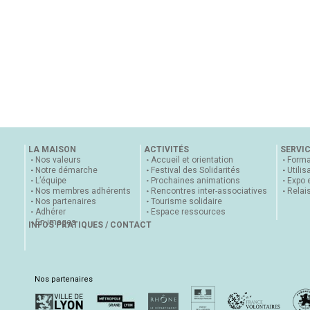
LA MAISON
ACTIVITÉS
SERVI
Nos valeurs
Accueil et orientation
Forma
Notre démarche
Festival des Solidarités
Utilis
L’équipe
Prochaines animations
Expo 
Nos membres adhérents
Rencontres inter-associatives
Relai
Nos partenaires
Tourisme solidaire
Adhérer
Espace ressources
En images
INFOS PRATIQUES / CONTACT
Nos partenaires