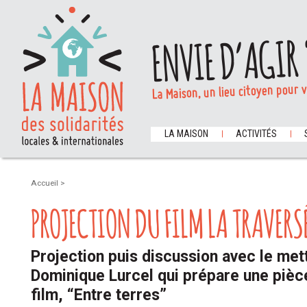
ENVIE D’AGIR 
La Maison, un lieu citoyen pour 
LA MAISON
ACTIVITÉS
Accueil
>
PROJECTION DU FILM LA TRAVERS
Projection puis discussion avec le me
Dominique Lurcel qui prépare une pièce
film, “Entre terres”