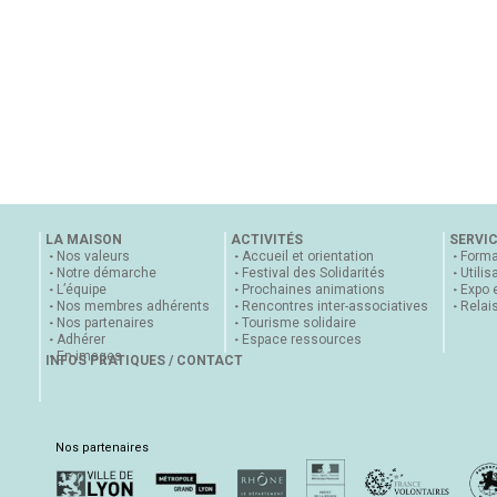
LA MAISON
ACTIVITÉS
SERVI
Nos valeurs
Accueil et orientation
Forma
Notre démarche
Festival des Solidarités
Utilis
L’équipe
Prochaines animations
Expo 
Nos membres adhérents
Rencontres inter-associatives
Relai
Nos partenaires
Tourisme solidaire
Adhérer
Espace ressources
En images
INFOS PRATIQUES / CONTACT
Nos partenaires