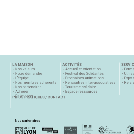
LA MAISON
ACTIVITÉS
SERVI
Nos valeurs
Accueil et orientation
Forma
Notre démarche
Festival des Solidarités
Utilis
L’équipe
Prochaines animations
Expo 
Nos membres adhérents
Rencontres inter-associatives
Relai
Nos partenaires
Tourisme solidaire
Adhérer
Espace ressources
En images
INFOS PRATIQUES / CONTACT
Nos partenaires