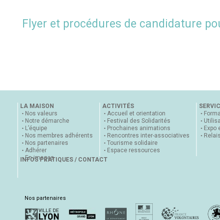
Flyer et procédures de candidature pou
LA MAISON
ACTIVITÉS
SERVI
Nos valeurs
Accueil et orientation
Forma
Notre démarche
Festival des Solidarités
Utilis
L’équipe
Prochaines animations
Expo 
Nos membres adhérents
Rencontres inter-associatives
Relai
Nos partenaires
Tourisme solidaire
Adhérer
Espace ressources
En images
INFOS PRATIQUES / CONTACT
Nos partenaires