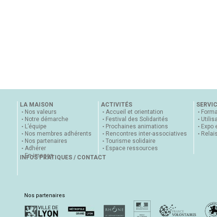
LA MAISON
ACTIVITÉS
SERVI
Nos valeurs
Accueil et orientation
Forma
Notre démarche
Festival des Solidarités
Utilis
L’équipe
Prochaines animations
Expo 
Nos membres adhérents
Rencontres inter-associatives
Relai
Nos partenaires
Tourisme solidaire
Adhérer
Espace ressources
En images
INFOS PRATIQUES / CONTACT
Nos partenaires