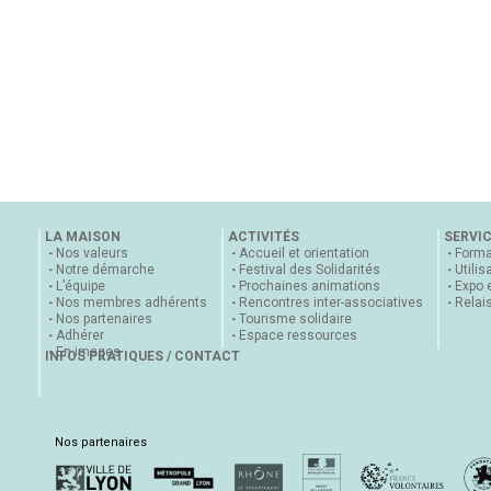
LA MAISON
ACTIVITÉS
SERVI
Nos valeurs
Accueil et orientation
Forma
Notre démarche
Festival des Solidarités
Utilis
L’équipe
Prochaines animations
Expo 
Nos membres adhérents
Rencontres inter-associatives
Relai
Nos partenaires
Tourisme solidaire
Adhérer
Espace ressources
En images
INFOS PRATIQUES / CONTACT
Nos partenaires