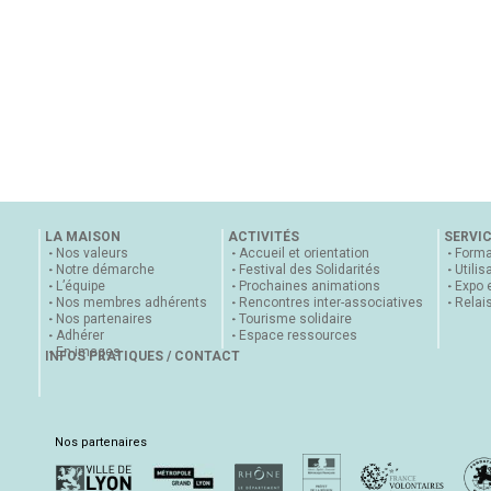
LA MAISON
ACTIVITÉS
SERVI
Nos valeurs
Accueil et orientation
Forma
Notre démarche
Festival des Solidarités
Utilis
L’équipe
Prochaines animations
Expo 
Nos membres adhérents
Rencontres inter-associatives
Relai
Nos partenaires
Tourisme solidaire
Adhérer
Espace ressources
En images
INFOS PRATIQUES / CONTACT
Nos partenaires