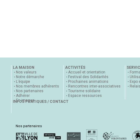
LA MAISON
ACTIVITÉS
SERVI
Nos valeurs
Accueil et orientation
Forma
Notre démarche
Festival des Solidarités
Utilis
L’équipe
Prochaines animations
Expo 
Nos membres adhérents
Rencontres inter-associatives
Relai
Nos partenaires
Tourisme solidaire
Adhérer
Espace ressources
En images
INFOS PRATIQUES / CONTACT
Nos partenaires