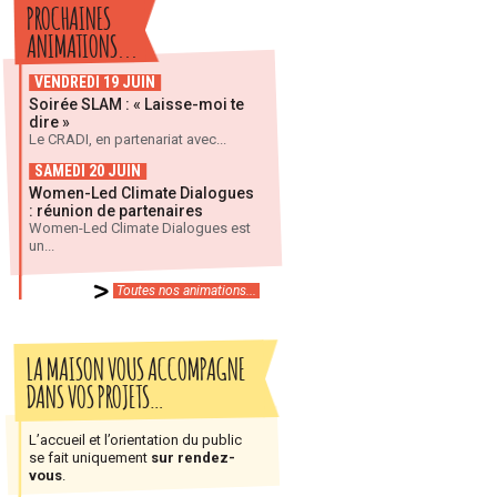
PROCHAINES
ANIMATIONS...
VENDREDI 19 JUIN
Soirée SLAM : « Laisse-moi te
dire »
Le CRADI, en partenariat avec...
SAMEDI 20 JUIN
Women-Led Climate Dialogues
: réunion de partenaires
Women-Led Climate Dialogues est
un...
Toutes nos animations...
LA MAISON VOUS ACCOMPAGNE
DANS VOS PROJETS…
L’accueil et l’orientation du public
se fait uniquement
sur rendez-
vous
.