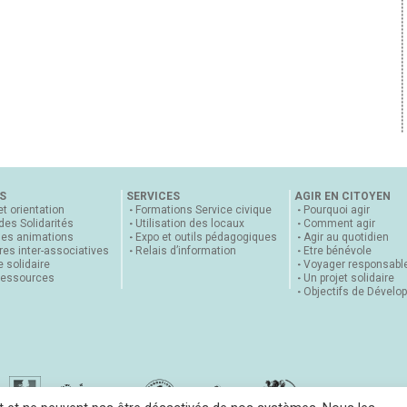
S
SERVICES
AGIR EN CITOYEN
et orientation
Formations Service civique
Pourquoi agir
 des Solidarités
Utilisation des locaux
Comment agir
nes animations
Expo et outils pédagogiques
Agir au quotidien
es inter-associatives
Relais d’information
Etre bénévole
 solidaire
Voyager responsabl
ressources
Un projet solidaire
Objectifs de Dévelo