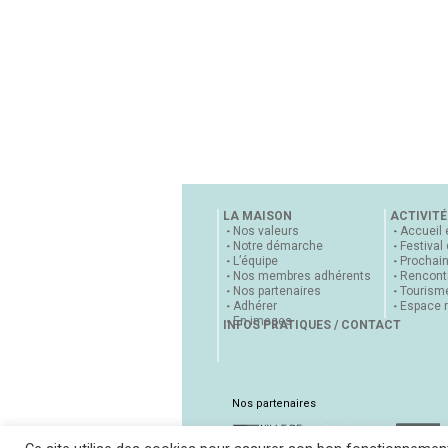
LA MAISON
ACTIVITÉ
Nos valeurs
Accueil 
Notre démarche
Festival
L’équipe
Prochai
Nos membres adhérents
Rencontr
Nos partenaires
Tourisme
Adhérer
Espace 
En images
INFOS PRATIQUES / CONTACT
Nos partenaires