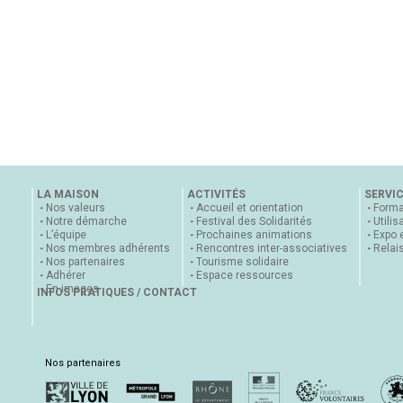
LA MAISON
ACTIVITÉS
SERVI
Nos valeurs
Accueil et orientation
Forma
Notre démarche
Festival des Solidarités
Utilis
L’équipe
Prochaines animations
Expo 
Nos membres adhérents
Rencontres inter-associatives
Relai
Nos partenaires
Tourisme solidaire
Adhérer
Espace ressources
En images
INFOS PRATIQUES / CONTACT
Nos partenaires