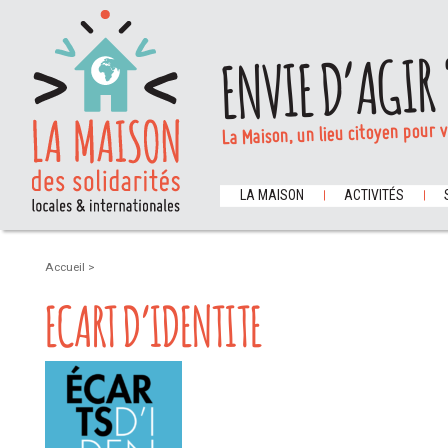
ENVIE D’AGIR 
La Maison, un lieu citoyen pour 
LA MAISON
ACTIVITÉS
Accueil
>
ECART D’IDENTITE