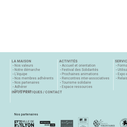
LA MAISON
ACTIVITÉS
SERVI
Nos valeurs
Accueil et orientation
Forma
Notre démarche
Festival des Solidarités
Utilis
L’équipe
Prochaines animations
Expo 
Nos membres adhérents
Rencontres inter-associatives
Relai
Nos partenaires
Tourisme solidaire
Adhérer
Espace ressources
En images
INFOS PRATIQUES / CONTACT
Nos partenaires