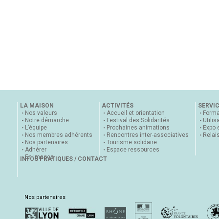
LA MAISON
ACTIVITÉS
SERVI
Nos valeurs
Accueil et orientation
Forma
Notre démarche
Festival des Solidarités
Utilis
L’équipe
Prochaines animations
Expo 
Nos membres adhérents
Rencontres inter-associatives
Relai
Nos partenaires
Tourisme solidaire
Adhérer
Espace ressources
En images
INFOS PRATIQUES / CONTACT
Nos partenaires