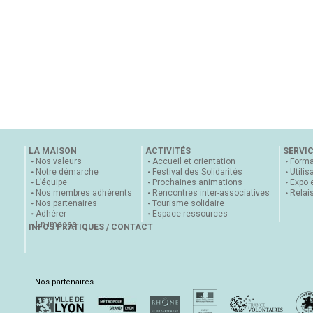
LA MAISON
ACTIVITÉS
SERVI
Nos valeurs
Accueil et orientation
Forma
Notre démarche
Festival des Solidarités
Utilis
L’équipe
Prochaines animations
Expo 
Nos membres adhérents
Rencontres inter-associatives
Relai
Nos partenaires
Tourisme solidaire
Adhérer
Espace ressources
En images
INFOS PRATIQUES / CONTACT
Nos partenaires